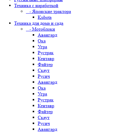
Техника с наработкой
- Японские трактора
Kubota
Техника для дома и сада
- Мотоблоки
Авангард
Ока
Угра
Рустрак
Кентавр
Файтер
Скаут
Русич
Авангард
Ока
Угра
Рустрак
Кентавр
Файтер
Скаут
Русич
Авангард