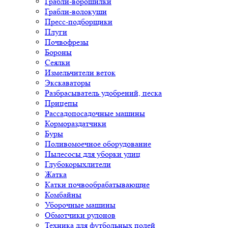
Грабли-ворошилки
Грабли-волокуши
Пресс-подборщики
Плуги
Почвофрезы
Бороны
Сеялки
Измельчители веток
Экскаваторы
Разбрасыватель удобрений, песка
Прицепы
Рассадопосадочные машины
Кормораздатчики
Буры
Поливомоечное оборудование
Пылесосы для уборки улиц
Глубокорыхлители
Жатка
Катки почвообрабатывающие
Комбайны
Уборочные машины
Обмотчики рулонов
Техника для футбольных полей