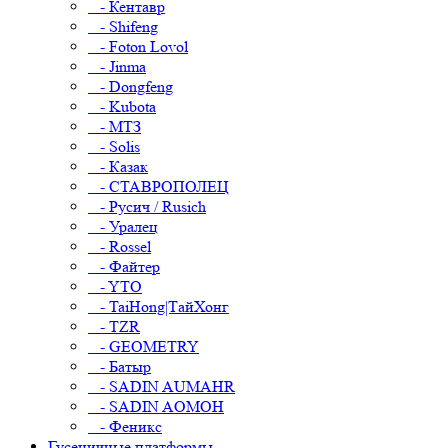
- Кентавр
- Shifeng
- Foton Lovol
- Jinma
- Dongfeng
- Kubota
- МТЗ
- Solis
- Казак
- СТАВРОПОЛЕЦ
- Русич / Rusich
- Уралец
- Rossel
- Файтер
- YTO
- TaiHong|ТайХонг
- TZR
- GEOMETRY
- Батыр
- SADIN AUMAHR
- SADIN AOMOH
- Феникс
Гусеничные платформы