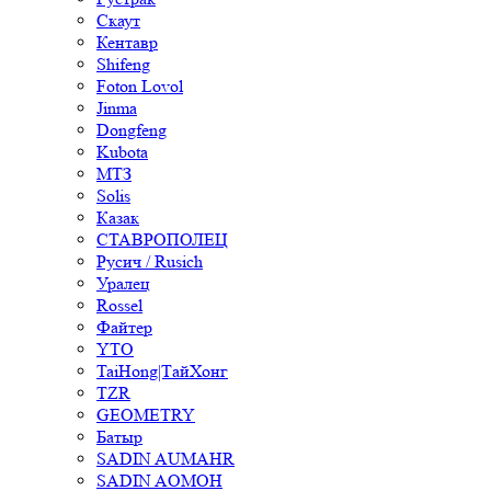
Скаут
Кентавр
Shifeng
Foton Lovol
Jinma
Dongfeng
Kubota
МТЗ
Solis
Казак
СТАВРОПОЛЕЦ
Русич / Rusich
Уралец
Rossel
Файтер
YTO
TaiHong|ТайХонг
TZR
GEOMETRY
Батыр
SADIN AUMAHR
SADIN AOMOH