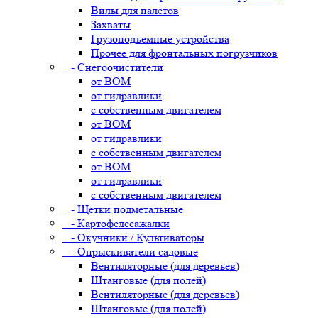
Вилы для палетов
Захваты
Грузоподъемные устройства
Прочее для фронтальных погрузчиков
- Снегоочистители
от ВОМ
от гидравлики
с собственным двигателем
от ВОМ
от гидравлики
с собственным двигателем
от ВОМ
от гидравлики
с собственным двигателем
- Щётки подметальные
- Картофелесажалки
- Окучники / Культиваторы
- Опрыскиватели садовые
Вентиляторные (для деревьев)
Штанговые (для полей)
Вентиляторные (для деревьев)
Штанговые (для полей)