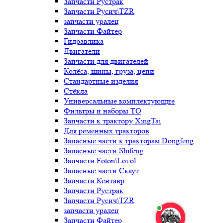
Запчасти Рустрак
Запчасти Русич\TZR
запчасти уралец
Запчасти Файтер
Гидравлика
Двигатели
Запчасти для двигателей
Колёса, шины, груза, цепи
Стандартные изделия
Стёкла
Универсальные комплектующие
Фильтры и наборы ТО
Запчасти к трактору XingTai
Для ременных тракторов
Запасные части к тракторам Dongfeng
Запасные части Shifeng
Запчасти Foton\Lovol
Запасные части Скаут
Запчасти Кентавр
Запчасти Рустрак
Запчасти Русич\TZR
запчасти уралец
Запчасти Файтер