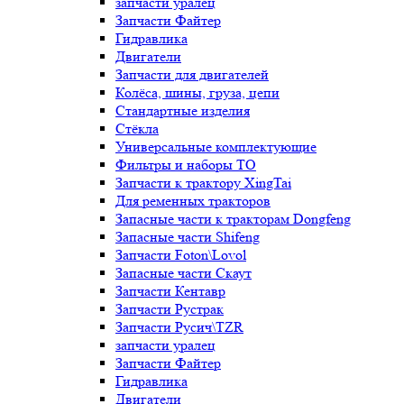
запчасти уралец
Запчасти Файтер
Гидравлика
Двигатели
Запчасти для двигателей
Колёса, шины, груза, цепи
Стандартные изделия
Стёкла
Универсальные комплектующие
Фильтры и наборы ТО
Запчасти к трактору XingTai
Для ременных тракторов
Запасные части к тракторам Dongfeng
Запасные части Shifeng
Запчасти Foton\Lovol
Запасные части Скаут
Запчасти Кентавр
Запчасти Рустрак
Запчасти Русич\TZR
запчасти уралец
Запчасти Файтер
Гидравлика
Двигатели