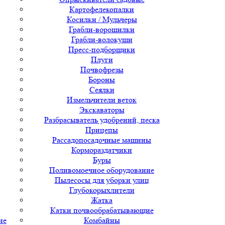
Картофелекопалки
Косилки / Мульчеры
Грабли-ворошилки
Грабли-волокуши
Пресс-подборщики
Плуги
Почвофрезы
Бороны
Сеялки
Измельчители веток
Экскаваторы
Разбрасыватель удобрений, песка
Прицепы
Рассадопосадочные машины
Кормораздатчики
Буры
Поливомоечное оборудование
Пылесосы для уборки улиц
Глубокорыхлители
Жатка
Катки почвообрабатывающие
ие
Комбайны