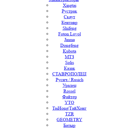
Xingtai
Рустрак
Скаут
Кентавр
Shifeng
Foton Lovol
Jinma
Dongfeng
Kubota
МТЗ
Solis
Казак
СТАВРОПОЛЕЦ
Русич / Rusich
Уралец
Rossel
Файтер
YTO
TaiHong|ТайХонг
TZR
GEOMETRY
Батыр