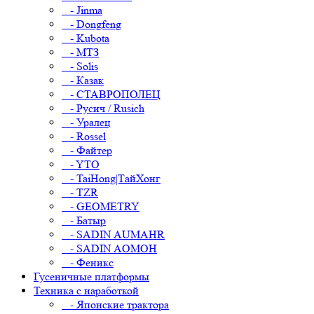
- Jinma
- Dongfeng
- Kubota
- МТЗ
- Solis
- Казак
- СТАВРОПОЛЕЦ
- Русич / Rusich
- Уралец
- Rossel
- Файтер
- YTO
- TaiHong|ТайХонг
- TZR
- GEOMETRY
- Батыр
- SADIN AUMAHR
- SADIN AOMOH
- Феникс
Гусеничные платформы
Техника с наработкой
- Японские трактора