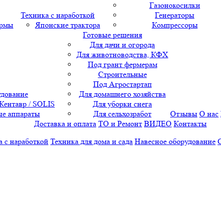
Газонокосилки
Техника с наработкой
Генераторы
ормы
Японские трактора
Компрессоры
Готовые решения
Для дачи и огорода
Для животноводства, КФХ
Под грант фермерам
Строительные
Под Агростартап
удование
Для домашнего хозяйства
 Кентавр / SOLIS
Для уборки снега
е аппараты
Для сельхозработ
Отзывы
О нас
Доставка и оплата
ТО и Ремонт
ВИДЕО
Контакты
а с наработкой
Техника для дома и сада
Навесное оборудование