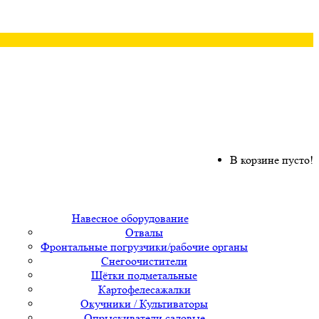
В корзине пусто!
Навесное оборудование
Отвалы
Фронтальные погрузчики/рабочие органы
Снегоочистители
Щётки подметальные
Картофелесажалки
Окучники / Культиваторы
Опрыскиватели садовые