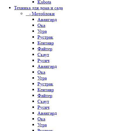
Kubota
Техника для дома и сада
- Мотоблоки
Авангард
Ока
Угра
Рустрак
Кентавр
Файтер
Скаут
Русич
Авангард
Ока
Угра
Рустрак
Кентавр
Файтер
Скаут
Русич
Авангард
Ока
Угра
Рустрак