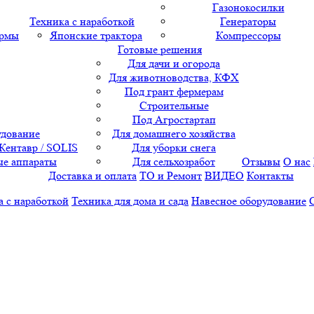
Газонокосилки
Техника с наработкой
Генераторы
ормы
Японские трактора
Компрессоры
Готовые решения
Для дачи и огорода
Для животноводства, КФХ
Под грант фермерам
Строительные
Под Агростартап
удование
Для домашнего хозяйства
 Кентавр / SOLIS
Для уборки снега
е аппараты
Для сельхозработ
Отзывы
О нас
Доставка и оплата
ТО и Ремонт
ВИДЕО
Контакты
а с наработкой
Техника для дома и сада
Навесное оборудование