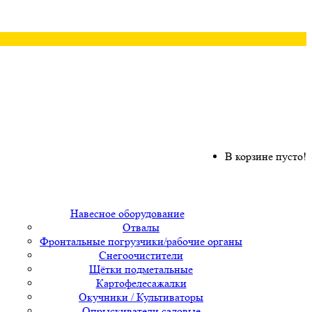
В корзине пусто!
Навесное оборудование
Отвалы
Фронтальные погрузчики/рабочие органы
Снегоочистители
Щётки подметальные
Картофелесажалки
Окучники / Культиваторы
Опрыскиватели садовые