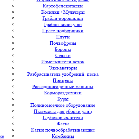
Картофелекопалки
Косилки / Мульчеры
Грабли-ворошилки
Грабли-волокуши
Пресс-подборщики
Плуги
Почвофрезы
Бороны
Сеялки
Измельчители веток
Экскаваторы
Разбрасыватель удобрений, песка
Прицепы
Рассадопосадочные машины
Кормораздатчики
Буры
Поливомоечное оборудование
Пылесосы для уборки улиц
Глубокорыхлители
Жатка
Катки почвообрабатывающие
ие
Комбайны