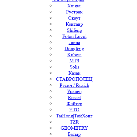
Xingtai
Рустрак
Скаут
Кентавр
Shifeng
Foton Lovol
Jinma
Dongfeng
Kubota
МТЗ
Solis
Казак
СТАВРОПОЛЕЦ
Русич / Rusich
Уралец
Rossel
Файтер
YTO
TaiHong|ТайХонг
TZR
GEOMETRY
Батыр