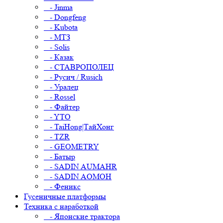
- Jinma
- Dongfeng
- Kubota
- МТЗ
- Solis
- Казак
- СТАВРОПОЛЕЦ
- Русич / Rusich
- Уралец
- Rossel
- Файтер
- YTO
- TaiHong|ТайХонг
- TZR
- GEOMETRY
- Батыр
- SADIN AUMAHR
- SADIN AOMOH
- Феникс
Гусеничные платформы
Техника с наработкой
- Японские трактора