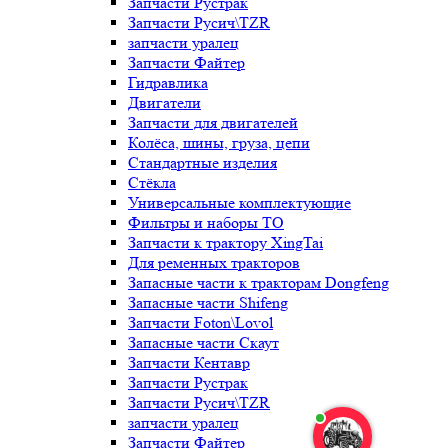
Запчасти Рустрак
Запчасти Русич\TZR
запчасти уралец
Запчасти Файтер
Гидравлика
Двигатели
Запчасти для двигателей
Колёса, шины, груза, цепи
Стандартные изделия
Стёкла
Универсальные комплектующие
Фильтры и наборы ТО
Запчасти к трактору XingTai
Для ременных тракторов
Запасные части к тракторам Dongfeng
Запасные части Shifeng
Запчасти Foton\Lovol
Запасные части Скаут
Запчасти Кентавр
Запчасти Рустрак
Запчасти Русич\TZR
запчасти уралец
Запчасти Файтер