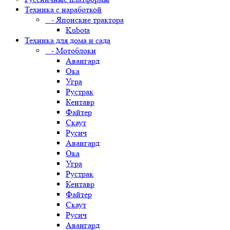
Техника с наработкой
- Японские трактора
Kubota
Техника для дома и сада
- Мотоблоки
Авангард
Ока
Угра
Рустрак
Кентавр
Файтер
Скаут
Русич
Авангард
Ока
Угра
Рустрак
Кентавр
Файтер
Скаут
Русич
Авангард