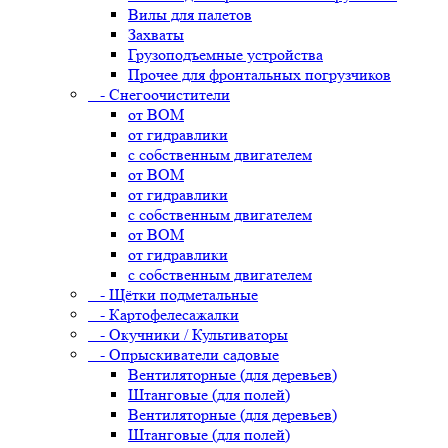
Вилы для палетов
Захваты
Грузоподъемные устройства
Прочее для фронтальных погрузчиков
- Снегоочистители
от ВОМ
от гидравлики
с собственным двигателем
от ВОМ
от гидравлики
с собственным двигателем
от ВОМ
от гидравлики
с собственным двигателем
- Щётки подметальные
- Картофелесажалки
- Окучники / Культиваторы
- Опрыскиватели садовые
Вентиляторные (для деревьев)
Штанговые (для полей)
Вентиляторные (для деревьев)
Штанговые (для полей)