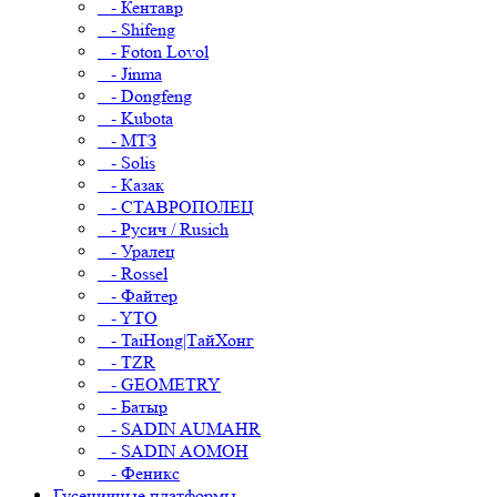
- Кентавр
- Shifeng
- Foton Lovol
- Jinma
- Dongfeng
- Kubota
- МТЗ
- Solis
- Казак
- СТАВРОПОЛЕЦ
- Русич / Rusich
- Уралец
- Rossel
- Файтер
- YTO
- TaiHong|ТайХонг
- TZR
- GEOMETRY
- Батыр
- SADIN AUMAHR
- SADIN AOMOH
- Феникс
Гусеничные платформы