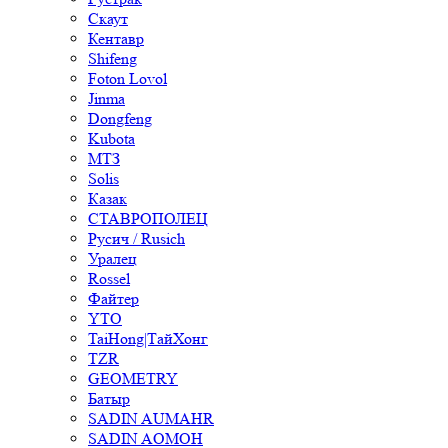
Скаут
Кентавр
Shifeng
Foton Lovol
Jinma
Dongfeng
Kubota
МТЗ
Solis
Казак
СТАВРОПОЛЕЦ
Русич / Rusich
Уралец
Rossel
Файтер
YTO
TaiHong|ТайХонг
TZR
GEOMETRY
Батыр
SADIN AUMAHR
SADIN AOMOH