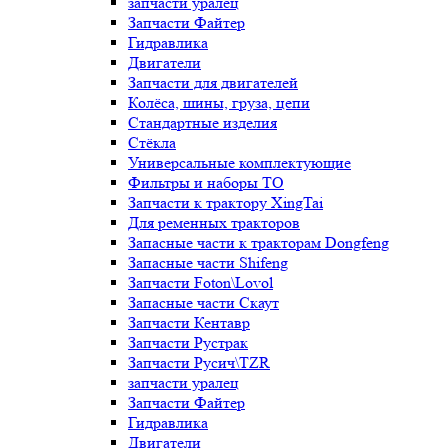
запчасти уралец
Запчасти Файтер
Гидравлика
Двигатели
Запчасти для двигателей
Колёса, шины, груза, цепи
Стандартные изделия
Стёкла
Универсальные комплектующие
Фильтры и наборы ТО
Запчасти к трактору XingTai
Для ременных тракторов
Запасные части к тракторам Dongfeng
Запасные части Shifeng
Запчасти Foton\Lovol
Запасные части Скаут
Запчасти Кентавр
Запчасти Рустрак
Запчасти Русич\TZR
запчасти уралец
Запчасти Файтер
Гидравлика
Двигатели