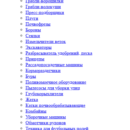
Грабли-ворошилки
Грабли-волокуши
Пресс-подборщики
Плуги
Почвофрезы
Бороны
Сеялки
Измельчители веток
Экскаваторы
Разбрасыватель удобрений, песка
Прицепы
Рассадопосадочные машины
Кормораздатчики
Буры
Поливомоечное оборудование
Пылесосы для уборки улиц
Глубокорыхлители
Жатка
Катки почвообрабатывающие
Комбайны
Уборочные машины
Обмотчики рулонов
Техника для футбольных полей