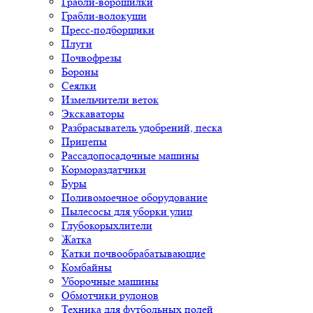
Грабли-ворошилки
Грабли-волокуши
Пресс-подборщики
Плуги
Почвофрезы
Бороны
Сеялки
Измельчители веток
Экскаваторы
Разбрасыватель удобрений, песка
Прицепы
Рассадопосадочные машины
Кормораздатчики
Буры
Поливомоечное оборудование
Пылесосы для уборки улиц
Глубокорыхлители
Жатка
Катки почвообрабатывающие
Комбайны
Уборочные машины
Обмотчики рулонов
Техника для футбольных полей