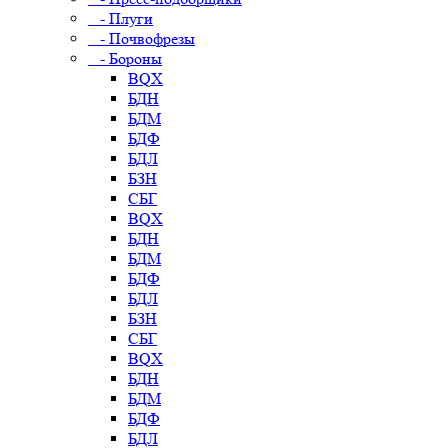
- Плуги
- Почвофрезы
- Бороны
BQX
БДН
БДМ
БДФ
БДЛ
БЗН
СБГ
BQX
БДН
БДМ
БДФ
БДЛ
БЗН
СБГ
BQX
БДН
БДМ
БДФ
БДЛ