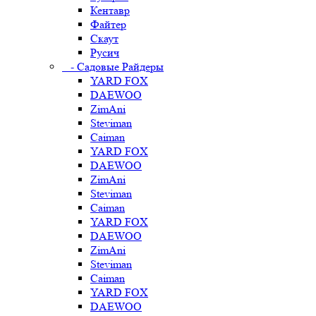
Кентавр
Файтер
Скаут
Русич
- Садовые Райдеры
YARD FOX
DAEWOO
ZimAni
Steviman
Caiman
YARD FOX
DAEWOO
ZimAni
Steviman
Caiman
YARD FOX
DAEWOO
ZimAni
Steviman
Caiman
YARD FOX
DAEWOO