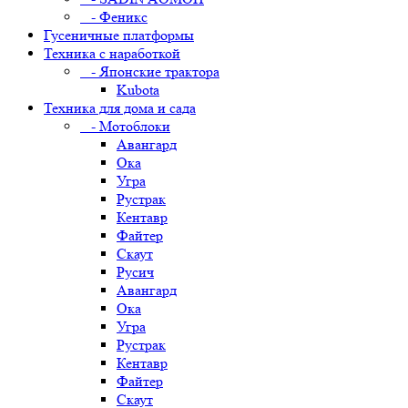
- Феникс
Гусеничные платформы
Техника с наработкой
- Японские трактора
Kubota
Техника для дома и сада
- Мотоблоки
Авангард
Ока
Угра
Рустрак
Кентавр
Файтер
Скаут
Русич
Авангард
Ока
Угра
Рустрак
Кентавр
Файтер
Скаут