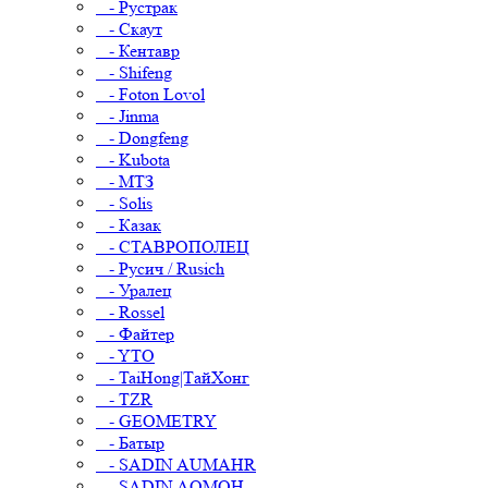
- Рустрак
- Скаут
- Кентавр
- Shifeng
- Foton Lovol
- Jinma
- Dongfeng
- Kubota
- МТЗ
- Solis
- Казак
- СТАВРОПОЛЕЦ
- Русич / Rusich
- Уралец
- Rossel
- Файтер
- YTO
- TaiHong|ТайХонг
- TZR
- GEOMETRY
- Батыр
- SADIN AUMAHR
- SADIN AOMOH