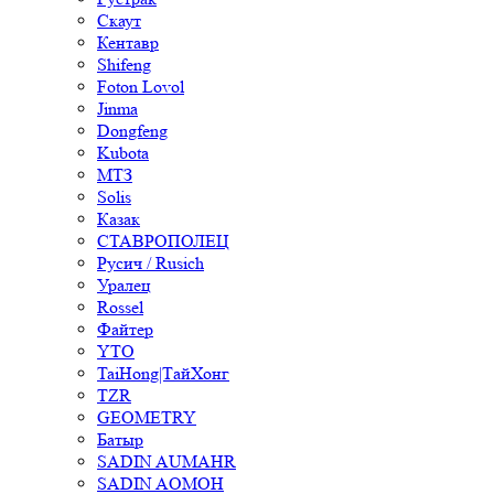
Скаут
Кентавр
Shifeng
Foton Lovol
Jinma
Dongfeng
Kubota
МТЗ
Solis
Казак
СТАВРОПОЛЕЦ
Русич / Rusich
Уралец
Rossel
Файтер
YTO
TaiHong|ТайХонг
TZR
GEOMETRY
Батыр
SADIN AUMAHR
SADIN AOMOH