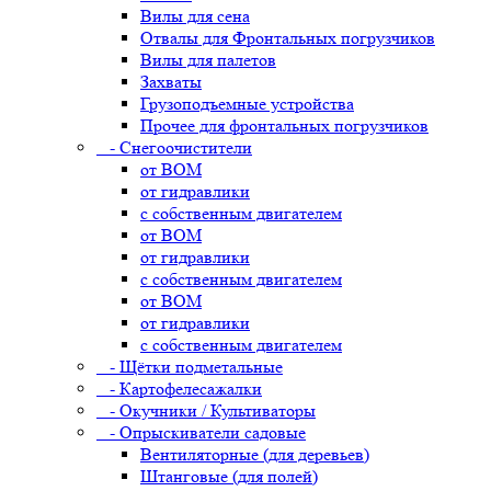
Вилы для сена
Отвалы для Фронтальных погрузчиков
Вилы для палетов
Захваты
Грузоподъемные устройства
Прочее для фронтальных погрузчиков
- Снегоочистители
от ВОМ
от гидравлики
с собственным двигателем
от ВОМ
от гидравлики
с собственным двигателем
от ВОМ
от гидравлики
с собственным двигателем
- Щётки подметальные
- Картофелесажалки
- Окучники / Культиваторы
- Опрыскиватели садовые
Вентиляторные (для деревьев)
Штанговые (для полей)