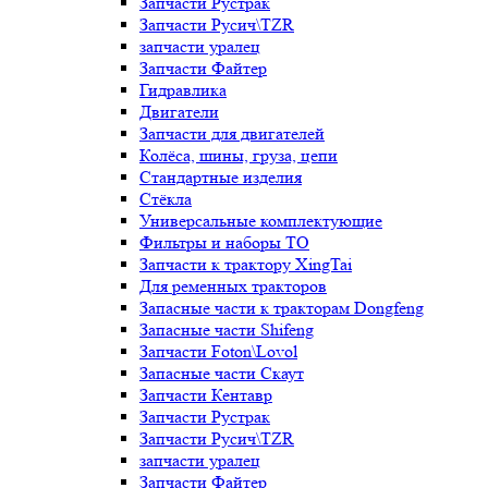
Запчасти Рустрак
Запчасти Русич\TZR
запчасти уралец
Запчасти Файтер
Гидравлика
Двигатели
Запчасти для двигателей
Колёса, шины, груза, цепи
Стандартные изделия
Стёкла
Универсальные комплектующие
Фильтры и наборы ТО
Запчасти к трактору XingTai
Для ременных тракторов
Запасные части к тракторам Dongfeng
Запасные части Shifeng
Запчасти Foton\Lovol
Запасные части Скаут
Запчасти Кентавр
Запчасти Рустрак
Запчасти Русич\TZR
запчасти уралец
Запчасти Файтер